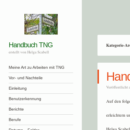
Handbuch TNG
Kategorie-Ar
erstellt von Helga Scabell
Menü
Zum Inhalt springen
Meine Art zu Arbeiten mit TNG
Han
Vor- und Nachteile
Veröffentlicht
Einleitung
Benutzerkennung
Auf den folg
Berichte
erleichtern 
Berufe
Helga Scabel