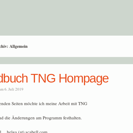
chiv:
Allgemein
dbuch TNG Hompage
 am
6. Juli 2019
enden Seiten möchte ich meine Arbeit mit TNG
und die Änderungen am Programm festhalten.
l helga (at) scabell.com